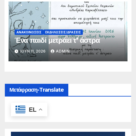
ΑΝΑΚΟΙΝΏΣΕΙΣ
ΕΚΔΗΛΏΣΕΙΣ/ΔΡΆΣΕΙΣ
Ένα παιδί μετράει τ’ άστρα
ΙΟΎΝ 11, 2026
ADMIN
Μετάφραση-Translate
EL