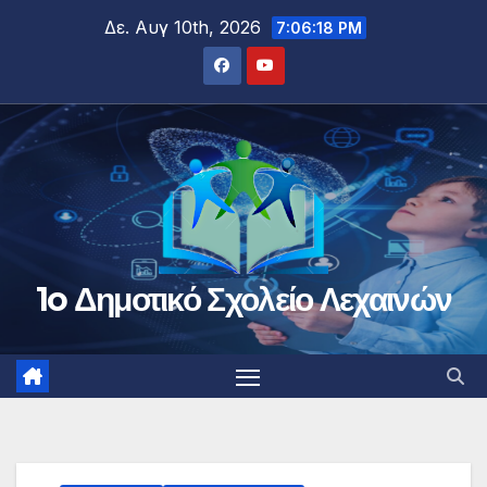
Μετάβαση
Δε. Αυγ 10th, 2026
7:06:19 PM
στο
περιεχόμενο
1o Δημοτικό Σχολείο Λεχαινών