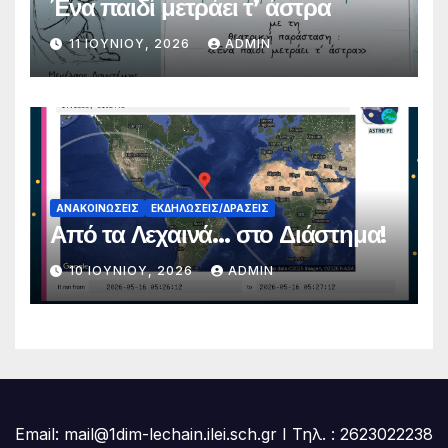
Ένα παιδί μετράει τ’ άστρα
11 ΙΟΥΝΊΟΥ, 2026
ADMIN
ΑΝΑΚΟΙΝΏΣΕΙΣ
ΕΚΔΗΛΏΣΕΙΣ/ΔΡΆΣΕΙΣ
Από τα Λεχαινά… στο Διάστημα!
10 ΙΟΥΝΊΟΥ, 2026
ADMIN
Email: mail@1dim-lechain.ilei.sch.gr Ι Τηλ. : 2623022238