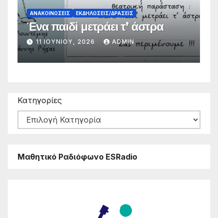
ΑΝΑΚΟΙΝΏΣΕΙΣ
ΕΚΔΗΛΏΣΕΙΣ/ΔΡΆΣΕΙΣ
Α
Ένα παιδί μετράει τ’ άστρα
Α
11 ΙΟΥΝΊΟΥ, 2026
ADMIN
Κατηγορίες
Μαθητικό Ραδιόφωνο ESRadio