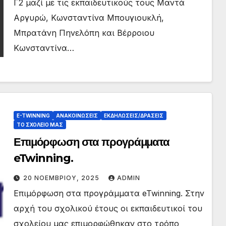
Γ2 μαζί με τις εκπαιδευτικούς τους Μαντά
Αργυρώ, Κωνσταντίνα Μπουγιουκλή,
Μπρατάνη Πηνελόπη και Βέρροιου
Κωνσταντίνα…
ΏΣΕΙΣ/ΔΡΆΣΕΙΣ
ΑΝΑΚΟΙΝΏΣΕΙΣ
ΕΚΔΗΛΏΣΕΙΣ/ΔΡΆΣΕΙΣ
E-TWINNING
ΑΝΑΚΟΙΝΏΣΕΙΣ
ΕΚΔΗΛΏΣΕΙΣ/ΔΡΆΣΕΙΣ
ject
Ένα παιδί μετράει τ’
ΤΟ ΣΧΟΛΕΙΟ ΜΑΣ
Επιμόρφωση στα προγράμματα
άστρα
eTwinning.
IN
11 ΙΟΥΝΊΟΥ, 2026
ADMIN
20 ΝΟΕΜΒΡΊΟΥ, 2025
ADMIN
Επιμόρφωση στα προγράμματα eTwinning. Στην
αρχή του σχολικού έτους οι εκπαιδευτικοί του
σχολείου μας επιμορφώθηκαν στο τρόπο