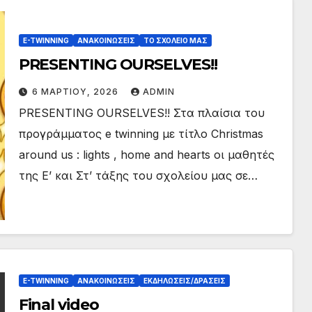
ς
ADMIN
ADMIN
εκπαιδ
ευτικώ
E-TWINNING
ΑΝΑΚΟΙΝΏΣΕΙΣ
ΤΟ ΣΧΟΛΕΙΟ ΜΑΣ
ν και
PRESENTING OURSELVES!!
γονέων
6 ΜΑΡΤΊΟΥ, 2026
ADMIN
PRESENTING OURSELVES!! Στα πλαίσια του
προγράμματος e twinning με τίτλο Christmas
around us : lights , home and hearts οι μαθητές
της Ε’ και Στ’ τάξης του σχολείου μας σε…
E-TWINNING
ΑΝΑΚΟΙΝΏΣΕΙΣ
ΕΚΔΗΛΏΣΕΙΣ/ΔΡΆΣΕΙΣ
Final video