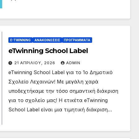
E-TWINNING
ΑΝΑΚΟΙΝΏΣΕΙΣ
ΠΡΟΓΡΆΜΜΑΤΑ
eTwinning School Label
21 ΑΠΡΙΛΊΟΥ, 2026
ADMIN
eTwinning School Label για το 1ο Δημοτικό
E-TWINNING
ΑΝΑΚΟΙΝΏΣΕΙΣ
ΑΝΑΚΟΙΝΏΣ
Σχολείο Λεχαινών! Με μεγάλη χαρά
ΕΚΔΗΛΏΣΕΙΣ/
ΕΚΔΗΛΏΣΕΙΣ
ΔΡΆΣΕΙΣ
ΔΡΆΣΕΙΣ
υποδεχτήκαμε την τόσο σημαντική διάκριση
Ενδοσ
eTwin
για το σχολείο μας! Η ετικέτα eTwinning
χολικές
ning
επιμορ
proje
School Label είναι μια τιμητική διάκριση…
6
29
φωτικέ
t
ς
2025-
ΙΟΥΛΊΟΥ,
ΙΟΥΝΊΟΥ,
δράσει
2026
2026
2026