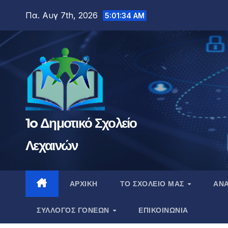
Μετάβαση
Πα. Αυγ 7th, 2026
5:01:35 AM
στο
περιεχόμενο
1o Δημοτικό Σχολείο
Λεχαινών
ΑΡΧΙΚΉ
ΤΟ ΣΧΟΛΕΊΟ ΜΑΣ
ΑΝΑ
ΣΎΛΛΟΓΟΣ ΓΟΝΈΩΝ
ΕΠΙΚΟΙΝΩΝΊΑ