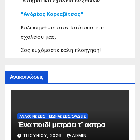
1ο Δημοτικό Σχολείο Λεχαινών
"Ανδρέας Καρκαβίτσας"
Καλωσήρθατε στον Ιστότοπο του
σχολείου μας.
Σας ευχόμαστε καλή πλοήγηση!
Ανακοινώσεις
Α
Α
ΑΝΑΚΟΙΝΏΣΕΙΣ
ΕΚΔΗΛΏΣΕΙΣ/ΔΡΆΣΕΙΣ
Ένα παιδί μετράει τ’ άστρα
Δ
11 ΙΟΥΝΊΟΥ, 2026
ADMIN