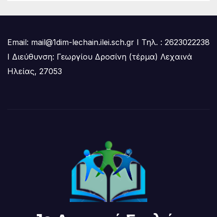
Email: mail@1dim-lechain.ilei.sch.gr Ι Τηλ. : 2623022238
Ι Διεύθυνση: Γεωργίου Δροσίνη (τέρμα) Λεχαινά
Ηλείας, 27053