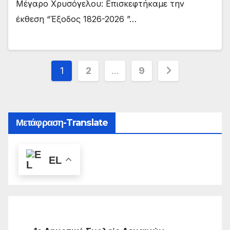
Μέγαρο Χρυσόγελου: Επισκεφτήκαμε την
έκθεση “Έξοδος 1826-2026 ”…
Σελιδοποίηση
1
2
…
9
άρθρων
Μετάφραση-Translate
EL