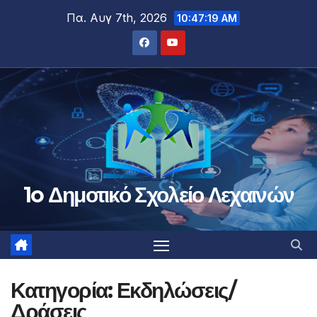
Μετάβαση
Πα. Αυγ 7th, 2026
10:47:20 AM
στο
περιεχόμενο
1o Δημοτικό Σχολείο Λεχαινών
Κατηγορία:
Εκδηλώσεις/
Δράσεις