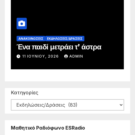
ΑΝΑΚΟΙΝΏΣΕΙΣ
ΕΚΔΗΛΏΣΕΙΣ/ΔΡΆΣΕΙΣ
Α
Ένα παιδί μετράει τ’ άστρα
Α
11 ΙΟΥΝΊΟΥ, 2026
ADMIN
Κατηγορίες
Μαθητικό Ραδιόφωνο ESRadio