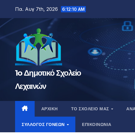
Μετάβαση
Πα. Αυγ 7th, 2026
6:12:11 AM
στο
περιεχόμενο
1o Δημοτικό Σχολείο
Λεχαινών
ΑΡΧΙΚΉ
ΤΟ ΣΧΟΛΕΊΟ ΜΑΣ
ΑΝΑ
ΣΎΛΛΟΓΟΣ ΓΟΝΈΩΝ
ΕΠΙΚΟΙΝΩΝΊΑ