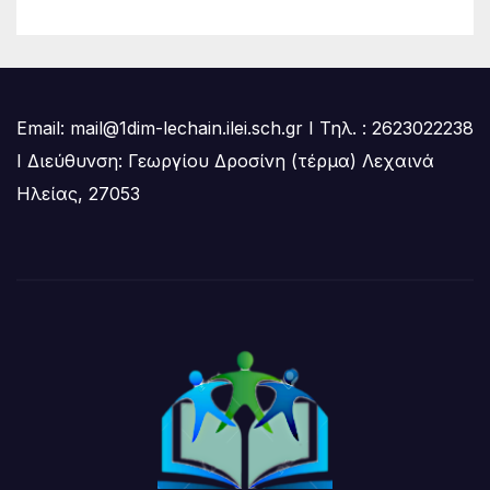
Email: mail@1dim-lechain.ilei.sch.gr Ι Τηλ. : 2623022238
Ι Διεύθυνση: Γεωργίου Δροσίνη (τέρμα) Λεχαινά
Ηλείας, 27053