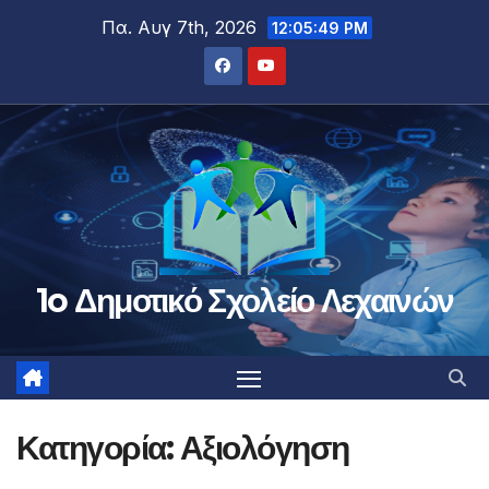
Μετάβαση
Πα. Αυγ 7th, 2026
12:05:49 PM
στο
περιεχόμενο
1o Δημοτικό Σχολείο Λεχαινών
Κατηγορία:
Αξιολόγηση