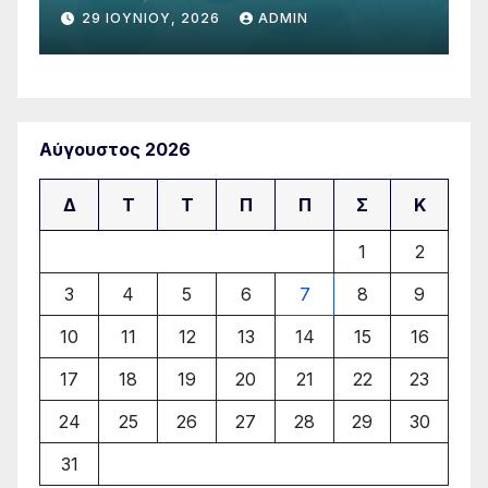
N
11 ΙΟΥΝΊΟΥ, 2026
ADMIN
Αύγουστος 2026
Δ
Τ
Τ
Π
Π
Σ
Κ
1
2
3
4
5
6
7
8
9
10
11
12
13
14
15
16
17
18
19
20
21
22
23
24
25
26
27
28
29
30
31