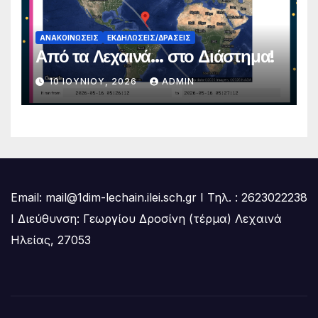
ΑΝΑΚΟΙΝΏΣΕΙΣ
ΕΚΔΗΛΏΣΕΙΣ/ΔΡΆΣΕΙΣ
Από τα Λεχαινά… στο Διάστημα!
10 ΙΟΥΝΊΟΥ, 2026
ADMIN
Email: mail@1dim-lechain.ilei.sch.gr Ι Τηλ. : 2623022238
Ι Διεύθυνση: Γεωργίου Δροσίνη (τέρμα) Λεχαινά
Ηλείας, 27053