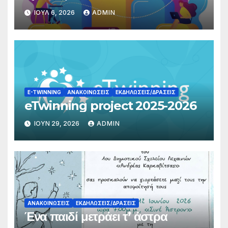
γονέων
ΙΟΎΛ 6, 2026
ADMIN
E-TWINNING
ΑΝΑΚΟΙΝΏΣΕΙΣ
ΕΚΔΗΛΏΣΕΙΣ/ΔΡΆΣΕΙΣ
eTwinning project 2025-2026
ΙΟΎΝ 29, 2026
ADMIN
ΑΝΑΚΟΙΝΏΣΕΙΣ
ΕΚΔΗΛΏΣΕΙΣ/ΔΡΆΣΕΙΣ
Ένα παιδί μετράει τ’ άστρα