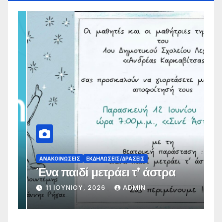
ΑΝΑΚΟΙΝΏΣΕΙΣ
ΕΚΔΗΛΏΣΕΙΣ/ΔΡΆΣΕΙΣ
Α
Ένα παιδί μετράει τ’ άστρα
Α
11 ΙΟΥΝΊΟΥ, 2026
ADMIN