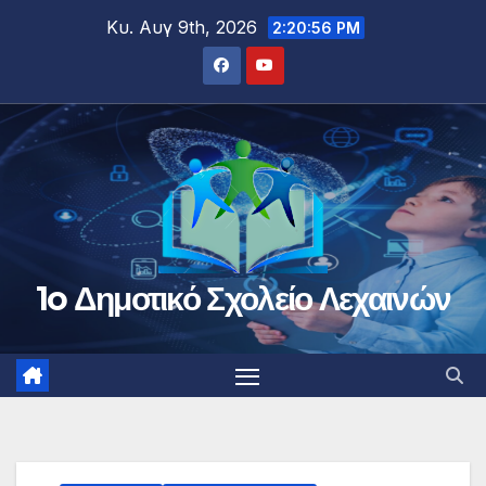
Μετάβαση
Κυ. Αυγ 9th, 2026
2:20:57 PM
στο
περιεχόμενο
1o Δημοτικό Σχολείο Λεχαινών