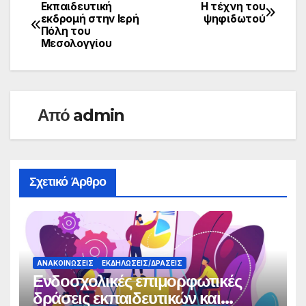
Εκπαιδευτική
Η τέχνη του
Πλοήγηση
εκδρομή στην Ιερή
ψηφιδωτού
Πόλη του
άρθρων
Μεσολογγίου
Από
admin
Σχετικό Άρθρο
ΑΝΑΚΟΙΝΏΣΕΙΣ
ΕΚΔΗΛΏΣΕΙΣ/ΔΡΆΣΕΙΣ
Ενδοσχολικές επιμορφωτικές
δράσεις εκπαιδευτικών και