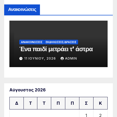
Ανακοινώσεις
Α
Α
ΑΝΑΚΟΙΝΏΣΕΙΣ
ΕΚΔΗΛΏΣΕΙΣ/ΔΡΆΣΕΙΣ
Ένα παιδί μετράει τ’ άστρα
Δ
11 ΙΟΥΝΊΟΥ, 2026
ADMIN
Αύγουστος 2026
Δ
Τ
Τ
Π
Π
Σ
Κ
1
2