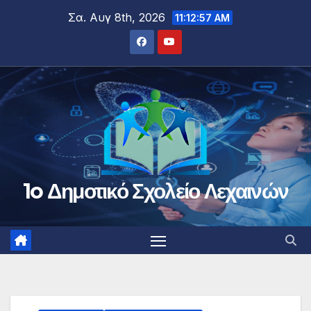
Μετάβαση
Σα. Αυγ 8th, 2026
11:12:57 AM
στο
περιεχόμενο
1o Δημοτικό Σχολείο Λεχαινών