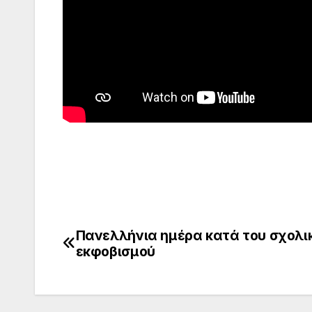
Πανελλήνια ημέρα κατά του σχολι
Πλοήγηση
εκφοβισμού
άρθρων