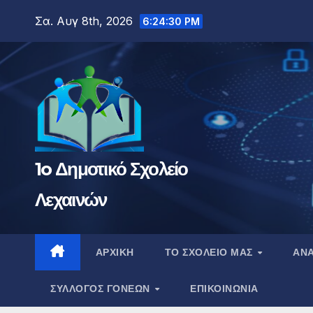
Μετάβαση
Σα. Αυγ 8th, 2026
6:24:31 PM
στο
περιεχόμενο
1o Δημοτικό Σχολείο
Λεχαινών
ΑΡΧΙΚΉ
ΤΟ ΣΧΟΛΕΊΟ ΜΑΣ
ΑΝΑ
ΣΎΛΛΟΓΟΣ ΓΟΝΈΩΝ
ΕΠΙΚΟΙΝΩΝΊΑ