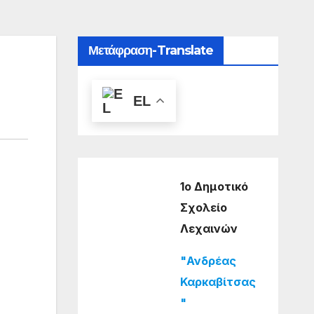
Μετάφραση-Translate
EL
1ο Δημοτικό
Σχολείο
Λεχαινών
"Ανδρέας
Καρκαβίτσας
"