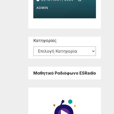
άστρα
Διά
ADMIN
ADMIN
Κατηγορίες
Μαθητικό Ραδιόφωνο ESRadio