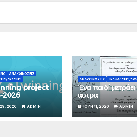
ING
ΑΝΑΚΟΙΝΏΣΕΙΣ
ΕΙΣ/ΔΡΆΣΕΙΣ
ΑΝΑΚΟΙΝΏΣΕΙΣ
ΕΚΔΗΛΏΣΕΙΣ/ΔΡΆ
nning project
Ένα παιδί μετράει 
-2026
άστρα
29, 2026
ADMIN
ΙΟΎΝ 11, 2026
ADMIN