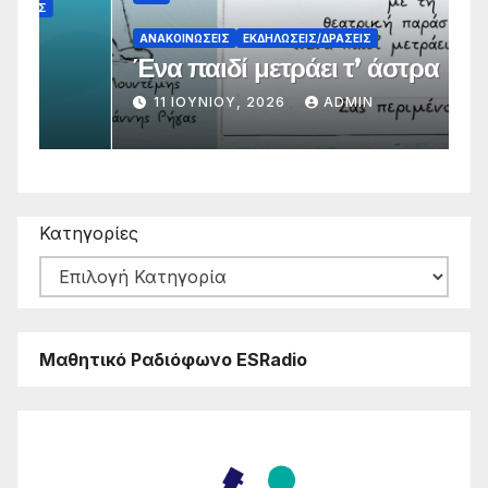
ΑΝΑΚΟΙΝΏΣΕΙΣ
ΕΚΔΗΛΏΣΕΙΣ/ΔΡΆΣΕΙΣ
Α
Ένα παιδί μετράει τ’ άστρα
Α
11 ΙΟΥΝΊΟΥ, 2026
ADMIN
Κατηγορίες
Μαθητικό Ραδιόφωνο ESRadio