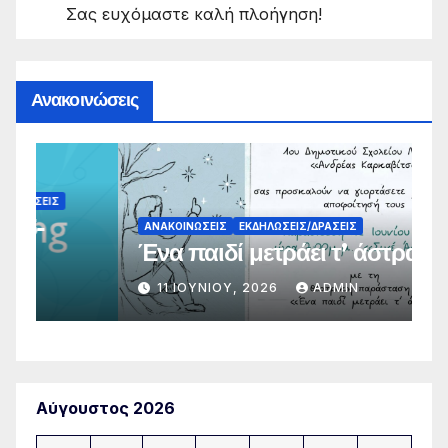
Σας ευχόμαστε καλή πλοήγηση!
Ανακοινώσεις
Α
Α
ΑΝΑΚΟΙΝΏΣΕΙΣ
ΕΚΔΗΛΏΣΕΙΣ/ΔΡΆΣΕΙΣ
Ένα παιδί μετράει τ’ άστρα
Δ
11 ΙΟΥΝΊΟΥ, 2026
ADMIN
Αύγουστος 2026