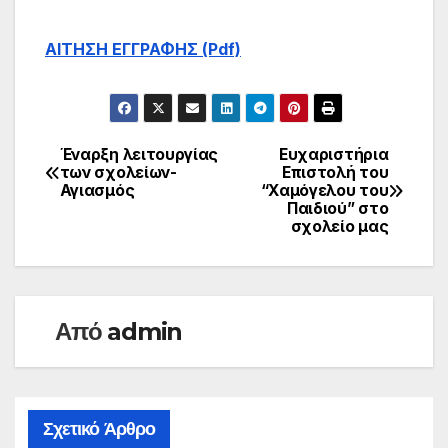
ΑΙΤΗΣΗ ΕΓΓΡΑΦΗΣ (Pdf)
Έναρξη λειτουργίας
Ευχαριστήρια
Πλοήγηση
των σχολείων-
Επιστολή του
Αγιασμός
“Χαμόγελου του
άρθρων
Παιδιού” στο
σχολείο μας
Από
admin
Σχετικό Άρθρο