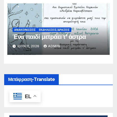
ΑΝΑΚΟΙΝΏΣΕΙΣ
ΕΚΔΗΛΏΣΕΙΣ/ΔΡΆΣΕΙΣ
Ένα παιδί μετράει τ’ άστρα
ΙΟΎΝ 11, 2026
ADMIN
Μετάφραση-Translate
EL