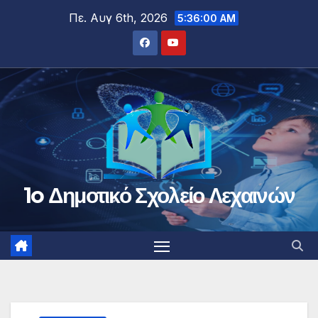
Μετάβαση
Πε. Αυγ 6th, 2026
5:36:01 AM
στο
περιεχόμενο
1o Δημοτικό Σχολείο Λεχαινών