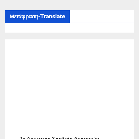
Μετάφραση-Translate
1ο Δημοτικό Σχολείο Λεχαινών