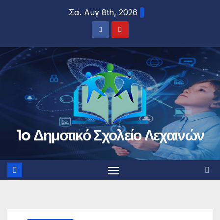
Μετάβαση
Σα. Αυγ 8th, 2026
στο
περιεχόμενο
1o Δημοτικό Σχολείο Λεχαινών