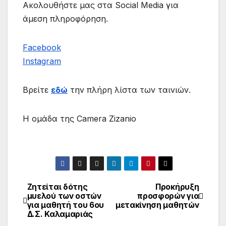
Ακολουθήστε μας στα Social Media για
άμεση πληροφόρηση.
Facebook
Instagram
Βρείτε
εδώ
την πλήρη λίστα των ταινιών.
Η ομάδα της Camera Zizanio
Ζητείται δότης
Προκήρυξη
Πλοήγηση
μυελού των οστών
προσφορών για
για μαθητή του 6ου
μετακίνηση μαθητών
άρθρων
Δ.Σ. Καλαμαριάς