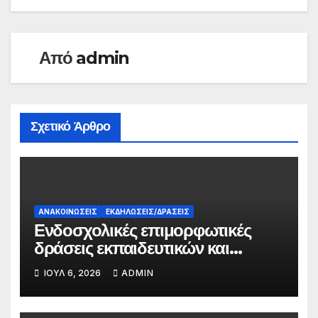
Από
admin
Σχετικό Άρθρο
ΑΝΑΚΟΙΝΏΣΕΙΣ
ΕΚΔΗΛΏΣΕΙΣ/ΔΡΆΣΕΙΣ
Ενδοσχολικές επιμορφωτικές
δράσεις εκπαιδευτικών και
γονέων
ΙΟΎΛ 6, 2026
ADMIN