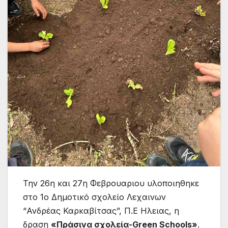
Την 26η και 27η Φεβρουαριου υλοποιηθηκε
στο 1ο Δημοτικό σχολείο Λεχαινων
“Ανδρέας Καρκαβίτσας”, Π.Ε Ηλειας, η
δραση
«Πράσινα σχολεία-Green Schools»
.