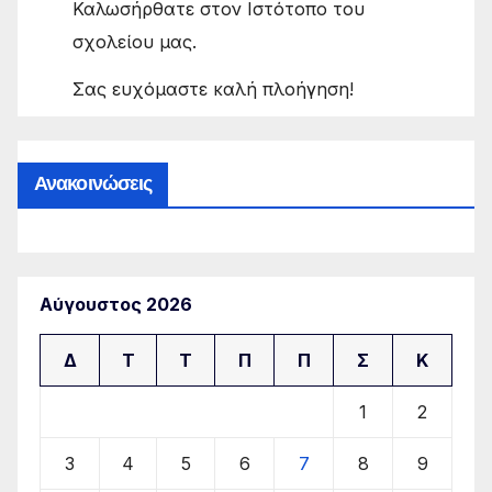
Καλωσήρθατε στον Ιστότοπο του
σχολείου μας.
Σας ευχόμαστε καλή πλοήγηση!
Ανακοινώσεις
Αύγουστος 2026
Δ
Τ
Τ
Π
Π
Σ
Κ
1
2
3
4
5
6
7
8
9