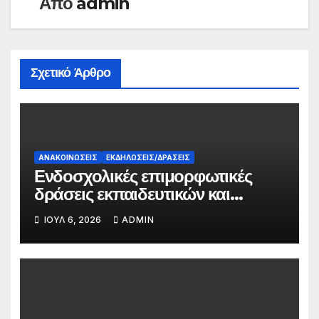
Από
admin
Σχετικό Άρθρο
ΑΝΑΚΟΙΝΏΣΕΙΣ
ΕΚΔΗΛΏΣΕΙΣ/ΔΡΆΣΕΙΣ
Ενδοσχολικές επιμορφωτικές
δράσεις εκπαιδευτικών και
γονέων
ΙΟΎΛ 6, 2026
ADMIN