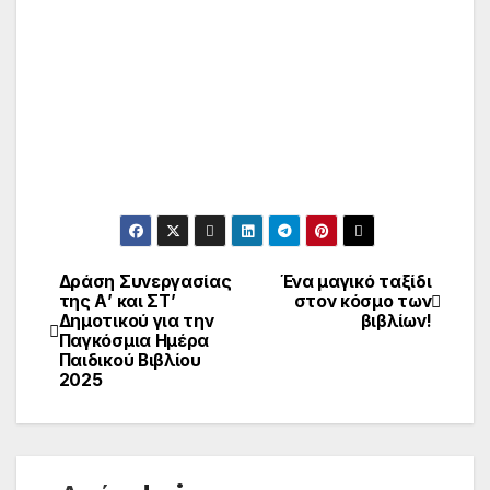
Δράση Συνεργασίας
Ένα μαγικό ταξίδι
Πλοήγηση
της Α’ και ΣΤ’
στον κόσμο των
Δημοτικού για την
βιβλίων!
άρθρων
Παγκόσμια Ημέρα
Παιδικού Βιβλίου
2025