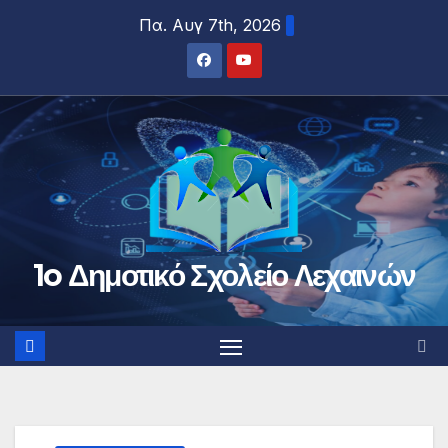
Μετάβαση
Πα. Αυγ 7th, 2026
στο
περιεχόμενο
1o Δημοτικό Σχολείο Λεχαινών