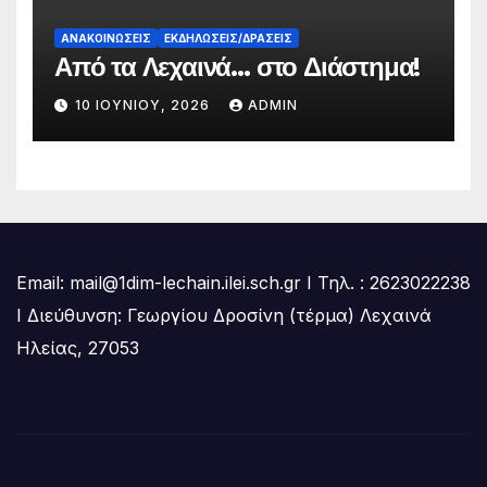
ΑΝΑΚΟΙΝΏΣΕΙΣ
ΕΚΔΗΛΏΣΕΙΣ/ΔΡΆΣΕΙΣ
Από τα Λεχαινά… στο Διάστημα!
10 ΙΟΥΝΊΟΥ, 2026
ADMIN
Email: mail@1dim-lechain.ilei.sch.gr Ι Τηλ. : 2623022238
Ι Διεύθυνση: Γεωργίου Δροσίνη (τέρμα) Λεχαινά
Ηλείας, 27053