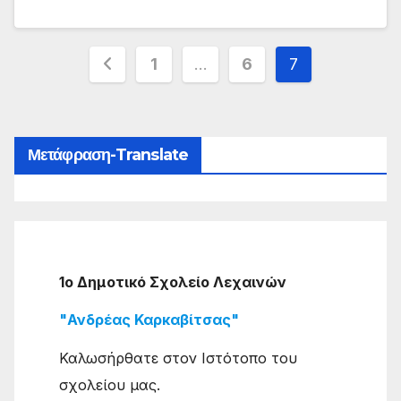
Σελιδοποίηση
1
…
6
7
άρθρων
Μετάφραση-Translate
1ο Δημοτικό Σχολείο Λεχαινών
"Ανδρέας Καρκαβίτσας"
Καλωσήρθατε στον Ιστότοπο του
σχολείου μας.